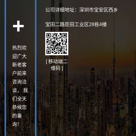
公司详细地址：深圳市宝安区西乡
+
宝田二路臣田工业区28栋4楼
热烈欢
迎广大
[ 移动端二
新老客
维码 ]
户前来
咨询洽
谈， 我
们全天
恭候您
的垂
询！