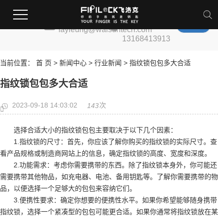
全国服务热
邮箱:
线:
fayleung@walsuntech.com
13168413913
当前位置：
首 页
>
新闻中心
>
行业新闻
> 指纹锁包包多大合适
指纹锁包包多大合适
2023-09-18 14:03:02
次
143
选择合适大小的指纹锁包包主要取决于以下几个因素：
1.指纹锁的尺寸：首先，你应该了解你购买的指纹锁的实际尺寸。查
看产品规格或制造商网站上的信息，确定指纹锁的高度、宽度和深度。
2.功能需求：考虑你需要携带的东西。除了指纹锁本身外，你可能还
需要携带其他物品，如充电器、电池、备用钥匙等。了解你需要携带的物
品，以便选择一个足够大的包包来容纳它们。
3.便携性要求：确定你想要的便携性水平。如果你希望能够随身携带
指纹锁，选择一个紧凑型的包包可能更合适。如果你通常将指纹锁放在某