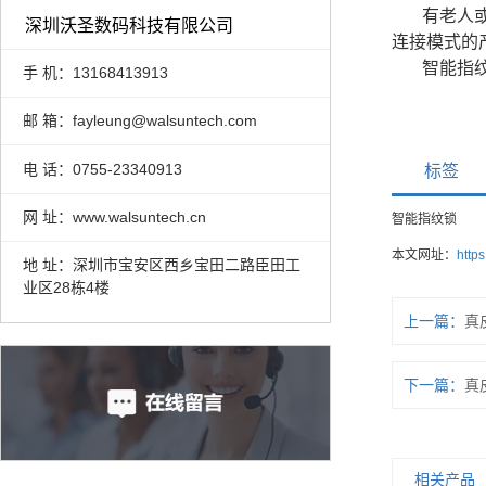
有老人
深圳沃圣数码科技有限公司
连接模式的
智能指
手 机：13168413913
邮 箱：fayleung@walsuntech.com
电 话：0755-23340913
标签
网 址：www.walsuntech.cn
智能指纹锁
本文网址：
http
地 址：深圳市宝安区西乡宝田二路臣田工
业区28栋4楼
上一篇：
真
下一篇：
真
相关产品