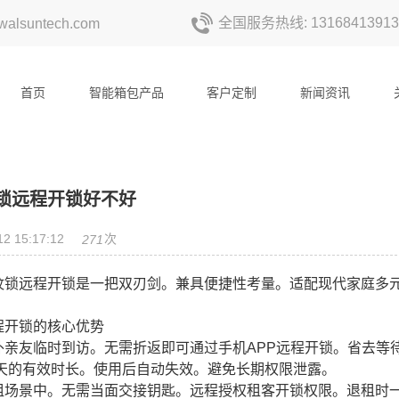
全国服务热线: 13168413913
alsuntech.com
首页
智能箱包产品
客户定制
新闻资讯
锁远程开锁好不好
12 15:17:12
次
271
纹锁远程开锁是一把双刃剑。兼具便捷性考量。适配现代家庭多
程开锁的核心优势
外亲友临时到访。无需折返即可通过手机APP远程开锁。省去等
天的有效时长。使用后自动失效。避免长期权限泄露。
租场景中。无需当面交接钥匙。远程授权租客开锁权限。退租时一