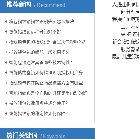
推荐新闻
人进出时间
Recommend
部分型
程操作即可
箱包指纹锁指纹识别失灵怎么解决
二、不
智能指纹锁远程开锁好不好
Wi-
新会增加被
指纹锁包包的指纹识别会受天气影响吗？
服务器
指纹锁包包的续航一般能用多久
限。儿童误
智能包锁通常具备哪些技术特性？
智能储物盒锁如何精准识别授权用户身份？
指纹锁包包在防止物品被盗方面有哪些优势？
智能指纹锁是全自动的好还是半自动的好
指纹锁包包适用哪些场合使用？
智能指纹锁的稳定性如何保障？
热门关键词
Keywords