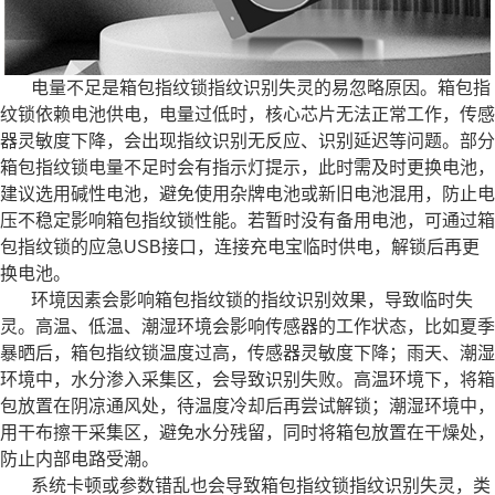
电量不足是箱包指纹锁指纹识别失灵的易忽略原因。箱包指
纹锁依赖电池供电，电量过低时，核心芯片无法正常工作，传感
器灵敏度下降，会出现指纹识别无反应、识别延迟等问题。部分
箱包指纹锁电量不足时会有指示灯提示，此时需及时更换电池，
建议选用碱性电池，避免使用杂牌电池或新旧电池混用，防止电
压不稳定影响箱包指纹锁性能。若暂时没有备用电池，可通过箱
包指纹锁的应急USB接口，连接充电宝临时供电，解锁后再更
换电池。
环境因素会影响箱包指纹锁的指纹识别效果，导致临时失
灵。高温、低温、潮湿环境会影响传感器的工作状态，比如夏季
暴晒后，箱包指纹锁温度过高，传感器灵敏度下降；雨天、潮湿
环境中，水分渗入采集区，会导致识别失败。高温环境下，将箱
包放置在阴凉通风处，待温度冷却后再尝试解锁；潮湿环境中，
用干布擦干采集区，避免水分残留，同时将箱包放置在干燥处，
防止内部电路受潮。
系统卡顿或参数错乱也会导致箱包指纹锁指纹识别失灵，类