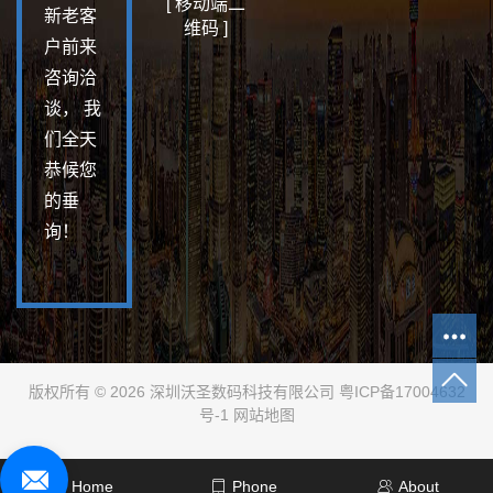
[ 移动端二
新老客
维码 ]
户前来
咨询洽
谈， 我
们全天
恭候您
的垂
询！
版权所有 © 2026 深圳沃圣数码科技有限公司
粤ICP备17004632
号-1
网站地图
Home
Phone
About
技术支持：
华商网络