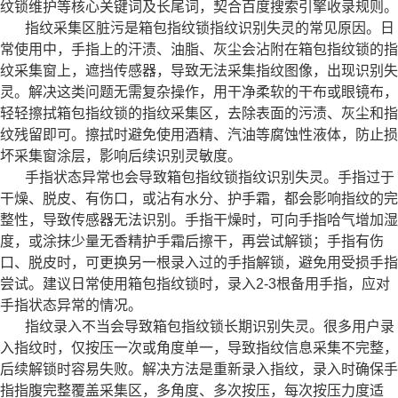
纹锁维护等核心关键词及长尾词，契合百度搜索引擎收录规则。
指纹采集区脏污是箱包指纹锁指纹识别失灵的常见原因。日
常使用中，手指上的汗渍、油脂、灰尘会沾附在箱包指纹锁的指
纹采集窗上，遮挡传感器，导致无法采集指纹图像，出现识别失
灵。解决这类问题无需复杂操作，用干净柔软的干布或眼镜布，
轻轻擦拭箱包指纹锁的指纹采集区，去除表面的污渍、灰尘和指
纹残留即可。擦拭时避免使用酒精、汽油等腐蚀性液体，防止损
坏采集窗涂层，影响后续识别灵敏度。
手指状态异常也会导致箱包指纹锁指纹识别失灵。手指过于
干燥、脱皮、有伤口，或沾有水分、护手霜，都会影响指纹的完
整性，导致传感器无法识别。手指干燥时，可向手指哈气增加湿
度，或涂抹少量无香精护手霜后擦干，再尝试解锁；手指有伤
口、脱皮时，可更换另一根录入过的手指解锁，避免用受损手指
尝试。建议日常使用箱包指纹锁时，录入2-3根备用手指，应对
手指状态异常的情况。
指纹录入不当会导致箱包指纹锁长期识别失灵。很多用户录
入指纹时，仅按压一次或角度单一，导致指纹信息采集不完整，
后续解锁时容易失败。解决方法是重新录入指纹，录入时确保手
指指腹完整覆盖采集区，多角度、多次按压，每次按压力度适