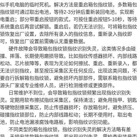
似手机电脑的临时死机。解决方法是重启箱包指纹锁，多数箱包
指纹锁可通过取出电池，等待2-3分钟后重新装回电池，实现断
电重启；部分带重启按钮的款式，可按住重启按钮5-10秒，等待
系统重启后再尝试解锁。重启后，若仍无法识别，可将箱包指纹
锁恢复出厂设置，去除所有录入的指纹信息，重新录入指纹即
可，恢复出厂设置前需确认无重要数据。
硬件故障会导致箱包指纹锁指纹识别失灵，这类情况多由碰
撞、摔落、长期使用磨损导致。比如指纹传感器损坏、内部线路
松动、芯片故障等，表现为无论如何擦拭、重启、重新录入，都
无法识别指纹，甚至按压采集区无任何反应。出现这类问题，不
要自行拆解箱包指纹锁，避免损坏内部部件，需联系箱包指纹锁
源头厂家或专业维修人员，进行检测维修或更换部件。
日常维护不到位，会导致箱包指纹锁频繁出现指纹识别失
灵。定期用软布擦拭指纹采集区，保持清洁；避免用指甲、钥匙
等硬物刮擦采集区，防止传感器损坏；存放箱包时，避免挤压、
碰撞指纹锁部位，防止内部线路松动；长期不使用时，取出电
池，防止电池漏液腐蚀电路板，影响指纹识别功能。
不同类型的箱包指纹锁，指纹识别失灵的解决方法略有差
异。无损安装款箱包指纹锁，若出现识别失灵，需检查安装是否